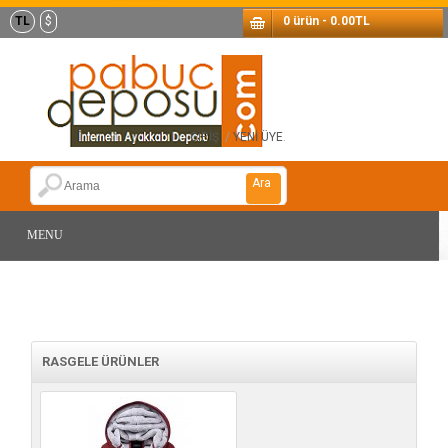
TL
$
0 ürün - 0.00TL
GİRİŞ
/
YENİ ÜYE
.
Ara
MENU
RASGELE ÜRÜNLER